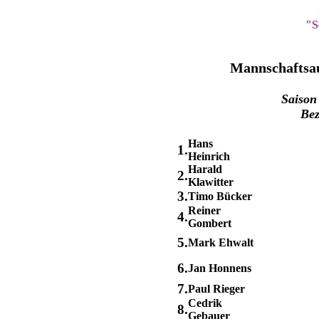
"S
Mannschaftsau
Saison
Bez
Hans
1.
Heinrich
Harald
2.
Klawitter
3.
Timo Bücker
Reiner
4.
Gombert
5.
Mark Ehwalt
6.
Jan Honnens
7.
Paul Rieger
Cedrik
8.
Gebauer