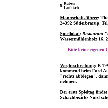
Ruben
9.
Lankisch
Mannschaftsführer
: Th
24392 Süderbrarup, Tel
Spiellokal
:
Restaurant "
Wassermühlenholz 16, 2
Bitte keine eigenen
Wegbeschreibung
: B 19
kommend beim Ford Aut
"rechts abbiegen", dann
nehmen.
Der erste Spieltag find
Schachbezirks Nord sch