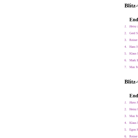
Blitz
End
1.
Heinz 
2.
Gerd S
3.
Reiner
4.
Hans H
5.
Klaus 
6.
Mark E
7.
Max M
Blitz
End
1.
Hans H
2.
Heinz 
3.
Max M
4.
Klaus 
5.
Egon 
6.
Reiner