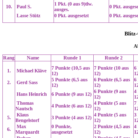
1 Pkt. (0 aus 9)tlw.
10.
Paul S.
0 Pkt. ausgese
ausges.
Lasse Stütz
0 Pkt. ausgesetzt
0 Pkt. ausgese
Blitz
Ab
Rang
Name
Runde 1
Runde 2
7 Punkte (10,5 aus
7 Punkte (10 aus
6
1.
Michael Kläve
12)
12)
1
5 Punkte (6,5 aus
6 Punkte (6,5 aus
6
2.
Gerd Sass
12)
12)
1
6 Punkte (9 aus
4
Hans Heinrich
6 Punkte (9 aus 12)
12)
1
Thomas
4 Punkte (5 aus
7
4 Punkte (6 aus 12)
Nautsch
12)
1
Klaus
4 Punkte (5 aus
3
5.
3 Punkte (4 aus 12)
Bengelstorf
12)
1
Max
0 Punkte,
2 Punkte (4,5 aus
4
6.
Marquardt
ausgesetzt
12)
1