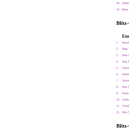
18.
Andre
19.
Harry
Blitz
End
1.
Haral
2.
Hans 
3.
Derk 
4.
Jörg 
5.
Timor
6.
Denni
7.
Alexan
8.
Max M
9.
Klaus
10.
Sönke
11.
Claud
12.
Max W
Blitz