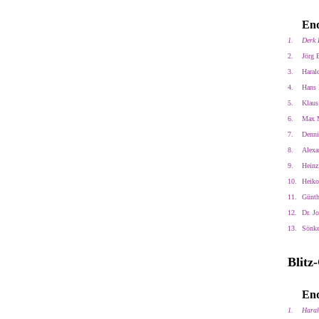
End
1.
Derk 
2.
Jörg 
3.
Haral
4.
Hans 
5.
Klaus
6.
Max M
7.
Denni
8.
Alexan
9.
Heinz
10.
Heiko
11.
Günth
12.
Dr. J
13.
Sönke
Blitz
End
1.
Haral