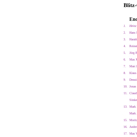
Blitz
End
1.
Heinz
2.
Hans 
3.
Harald
4.
Reine
5.
Jörg 
6.
Max M
7.
Marc 
8.
Klaus 
9.
Denni
10.
Jonas
11.
Claud
Sönke
13.
Mark 
Mark 
15.
Morit
16.
Andre
17.
Max W