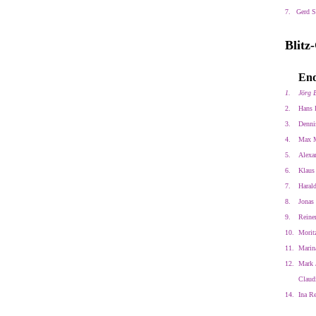
7.
Gerd S
Blitz
End
1.
Jörg 
2.
Hans 
3.
Denni
4.
Max M
5.
Alexan
6.
Klaus 
7.
Harald
8.
Jonas
9.
Reine
10.
Morit
11.
Marin
12.
Mark 
Claud
14.
Ina Re