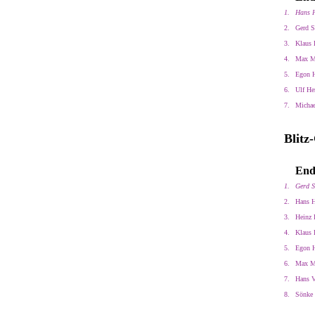
1.
Hans H
2.
Gerd S
3.
Klaus 
4.
Max M
5.
Egon 
6.
Ulf He
7.
Michae
Blitz
End
1.
Gerd S
2.
Hans H
3.
Heinz 
4.
Klaus 
5.
Egon 
6.
Max M
7.
Hans V
8.
Sönke