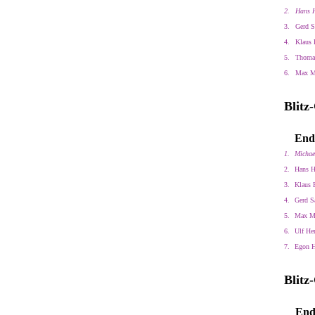
2.
Hans H
3.
Gerd S
4.
Klaus 
5.
Thoma
6.
Max M
Blitz
End
1.
Michae
2.
Hans H
3.
Klaus 
4.
Gerd S
5.
Max Ma
6.
Ulf He
7.
Egon 
Blitz
End