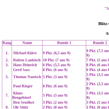
"S
Blitz
Ab
Rang
Name
Runde 1
Runde 2
9 Pkt. (7,5 au
1.
Michael Kläve
9 Pkt. (6,5 aus 9)
8)
2.
Ruben Lankisch
10 Pkt. (7 aus 9)
7 Pkt. (5 aus 
3.
Hans Heinrich
6 Pkt. (5,5 aus 9)
8 Pkt. (6 aus 
Gerd Sass
8 Pkt. (6 aus 9)
6 Pkt. (4 aus 
5 Pkt. (3,5 au
5.
Thomas Nautsch
5 Pkt. (3 aus 9)
8)
2 Pkt. (2,5 au
Paul Rieger
8 Pkt. (6 aus 9)
8)
Klaus
5 Pkt. (3,5 au
7.
5 Pkt. (3 aus 9)
Bengelstorf
8)
Ben Sendker
3 Pkt. (2 aus 9)
3 Pkt. (3 aus 
9.
Ole Stütz
2 Pkt. (0 aus 9)
1 Pkt. (0 aus 