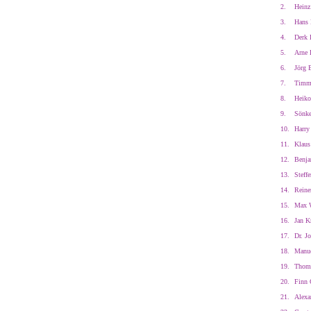
2.
Heinz
3.
Hans 
4.
Derk 
5.
Arne 
6.
Jörg 
7.
Timm
8.
Heiko
9.
Sönke
10.
Harry
11.
Klaus
12.
Benja
13.
Steffe
14.
Reine
15.
Max W
16.
Jan Kr
17.
Dr. J
18.
Manue
19.
Thoma
20.
Finn 
21.
Alexan