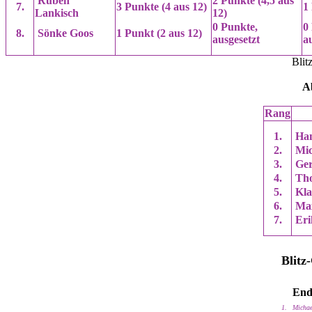
Ruben
2 Punkte (4,5 aus
7.
3 Punkte (4 aus 12)
1
Lankisch
12)
0 Punkte,
0
8.
Sönke Goos
1 Punkt (2 aus 12)
ausgesetzt
a
Blit
Ab
Rang
1.
Han
2.
Mic
3.
Ger
4.
Tho
5.
Kla
6.
Max
7.
Eri
Blitz
End
1.
Michae